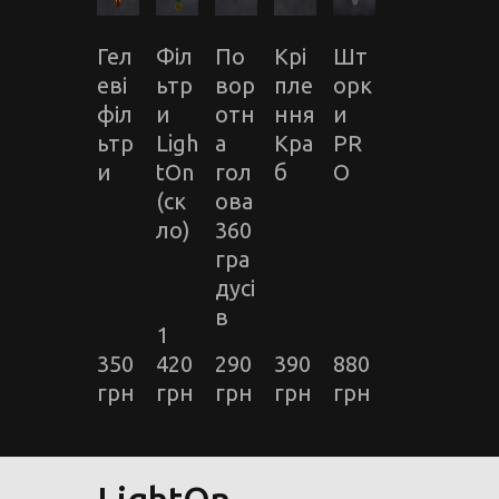
Гел
Філ
По
Крі
Шт
еві
ьтр
вор
пле
орк
філ
и
отн
ння
и
ьтр
Ligh
а
Кра
PR
и
tOn
гол
б
O
(ск
ова
ло)
360
гра
дусі
в
1 
350 
420 
290 
390 
880 
грн
грн
грн
грн
грн
LightOn