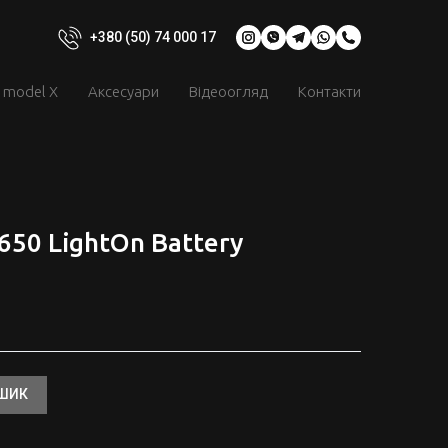
+380 (50) 74 000 17
model X
Аксесуари
Відеоогляд
Контакти
50 LightOn Battery
ОШИК