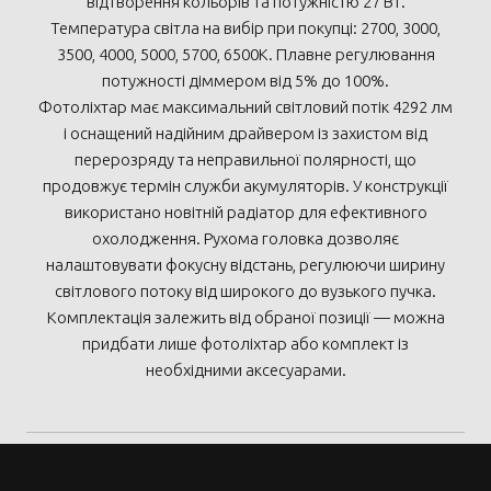
відтворення кольорів та потужністю 27 Вт.
Температура світла на вибір при покупці: 2700, 3000,
3500, 4000, 5000, 5700, 6500К. Плавне регулювання
потужності діммером від 5% до 100%.
Фотоліхтар має максимальний світловий потік 4292 лм
і оснащений надійним драйвером із захистом від
перерозряду та неправильної полярності, що
продовжує термін служби акумуляторів. У конструкції
використано новітній радіатор для ефективного
охолодження. Рухома головка дозволяє
налаштовувати фокусну відстань, регулюючи ширину
світлового потоку від широкого до вузького пучка.
Комплектація залежить від обраної позиції — можна
придбати лише фотоліхтар або комплект із
необхідними аксесуарами.