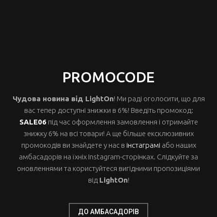
PROMOCODE
Чудова новина від LightOn
! Ми раді оголосити, що для
вас тепер доступні знижки в 6%! Введіть промокод:
SALE06
під час оформлення замовлення і отримайте
знижку 6% на всі товари! А ще більше ексклюзивних
промокодів ви знайдете у нас в
інстаграмі
або наших
амбасадорів на їхніх Instagram-сторінках. Слідкуйте за
оновленнями та користуйтеся вигідними пропозиціями
від
LightOn
!
ДО АМБАСАДОРІВ