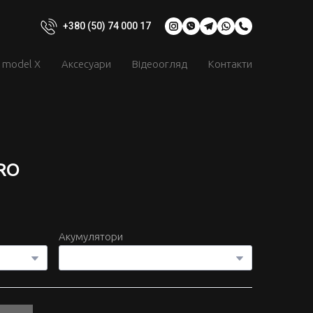
+380 (50) 74 000 17
model X
Аксесуари
Відеоогляд
Контакти
PRO
Акумулятори