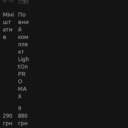
Міні
По
шт
вни
ати
й
в
ком
пле
кт
Ligh
tOn
PR
O
MA
X
9 
290 
880 
грн
грн