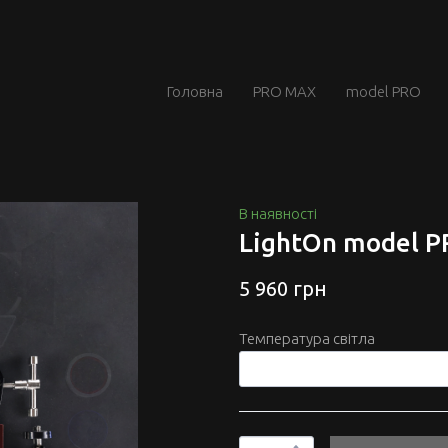
Головна
PRO MAX
model PRO
В наявності
LightOn model 
5 960 грн
Температура світла