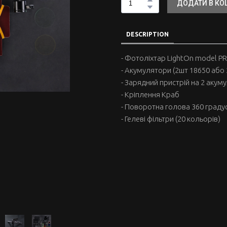
ДОДАТИ В К
DESCRIPTION
- Фотоліхтар LightOn model P
- Акумулятори (2шт 18650 або 
- Зарядний пристрій на 2 акум
- Кріплення Краб
- Поворотна голова 360 градус
- Гелеві фільтри (20 кольорів)