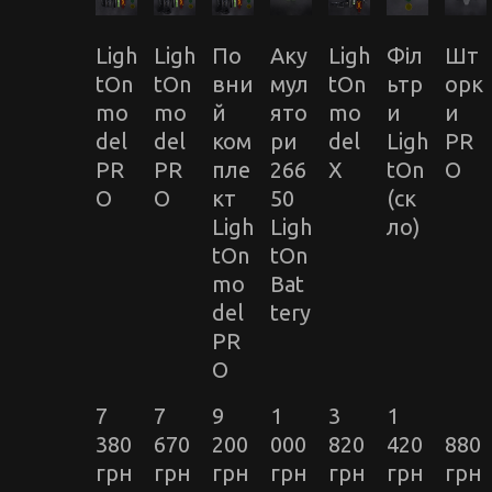
Ligh
Ligh
По
Аку
Ligh
Філ
Шт
tOn
tOn
вни
мул
tOn
ьтр
орк
mo
mo
й
ято
mo
и
и
del
del
ком
ри
del
Ligh
PR
PR
PR
пле
266
X
tOn
O
O
O
кт
50
(ск
Ligh
Ligh
ло)
tOn
tOn
mo
Bat
del
tery
PR
O
7 
7 
9 
1 
3 
1 
380 
670 
200 
000 
820 
420 
880 
грн
грн
грн
грн
грн
грн
грн