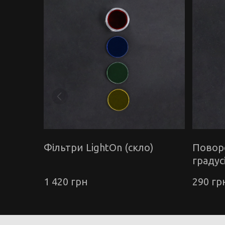
Фільтри LightOn (скло)
Повор
градус
1 420 грн
290 гр