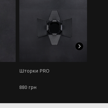
Шторки PRO
Міні ш
880 грн
290 грн