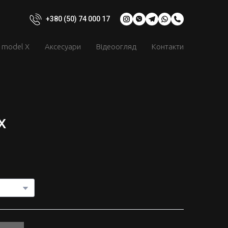
+380 (50) 74 000 17
model X
Аксесуари
Відеоогляд
Контакти
X