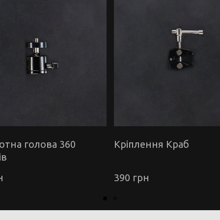
отна голова 360
Кріплення Краб
ів
н
390 грн