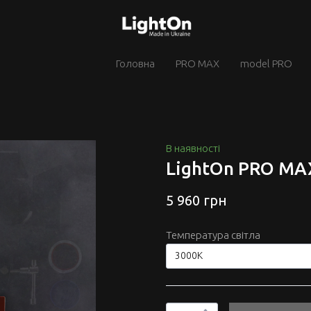
Головна
PRO MAX
model PRO
В наявності
LightOn PRO MA
5 960 грн
Температура світла