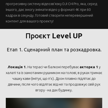
прогресивну систему відеозв'язку DJI O4 Pro, яка, серед
іншого, дає змогу знімати відео у форматі 4K при 60
кадрах в секунду. Готовий створити неперевершений
контент для вашого проекту!
Проєкт
Level UP
Етап 1. Сценарний план та розкадровка.
Локація 1
. На терасі чи балконі перебуває
акторка 1
у
халаті та із замотаним рушником на голові, в руках тримає
чашку кави (імітує, що п'є). Дрон плавно підлітає до
дівчини, після чого відлітає від неї та продовжує свій рух
вгору - на дах будинку.