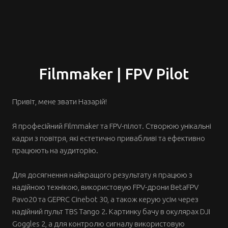
Filmmaker | FPV Pilot
Привіт, мене звати Назарій!
Я професійний Filmmaker та FPV-пілот. Створюю унікальні
кадри з повітря, які естетично привабливі та ефективно
працюють на аудиторію.
Для досягнення найкращого результату я працюю з
надійною технікою, використовую FPV-дрони BetaFPV
Pavo20 та GEPRC Cinebot 30, а також керую усім через
надійний пульт TBS Tango 2. Картинку бачу в окулярах DJI
Goggles 2, а для контролю сигналу використовую