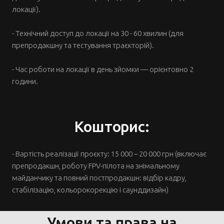
локації).
- Технічний доступ до локації на 30 - 60 хвилин (для
препродакшну та тестування траєкторій).
- Час роботи на локації в день зйомки — орієнтовно 2
години.
Кошторис:
- Вартість реалізації проєкту: 15 000 – 20 000 грн (включає
препродакшн, роботу FPV-пілота на знімальному
майданчику та повний постпродакшн: відбір кадру,
стабілізацію, кольорокорекцію і саунддизайн)
Умови та права на