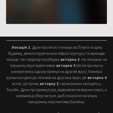
Локація 2
. Дрон пролітає і показує всі блага на даху
будинку, демонструючи всю інфраструктуру та принади
локації. На гойдалці перебуває
акторка 2
. На лежаках, на
першому ярусі відпочиває
акторка 3
(після прольоту
камери вона одразу прямує на другий ярус). Камера
рухається далі до лежаків на другому ярусі, де
акторка 4
встає, зустрічає
акторку 3
, і вони разом заходять у
басейн. Дрон продовжує рух, відкриваючи вид на озеро, а
наприкінці обертається, щоб показати загальну
панорамну перспективу басейну.